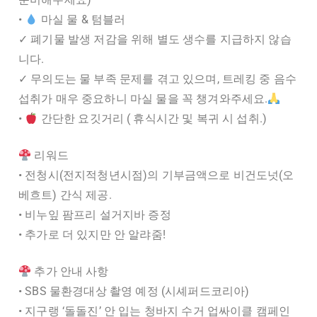
•
마실 물 & 텀블러
✓ 폐기물 발생 저감을 위해 별도 생수를 지급하지 않습
니다.
✓ 무의도는 물 부족 문제를 겪고 있으며, 트레킹 중 음수
섭취가 매우 중요하니 마실 물을 꼭 챙겨와주세요.
•
간단한 요깃거리 ( 휴식시간 및 복귀 시 섭취.)
리워드
• 전청시(전지적청년시점)의 기부금액으로 비건도넛(오
베흐트) 간식 제공.
• 비누잎 팜프리 설거지바 증정
• 추가로 더 있지만 안 알랴줌!
추가 안내 사항
• SBS 물환경대상 촬영 예정 (시셰퍼드코리아)
• 지구랭 ‘돌돌진’ 안 입는 청바지 수거 업싸이클 캠페인