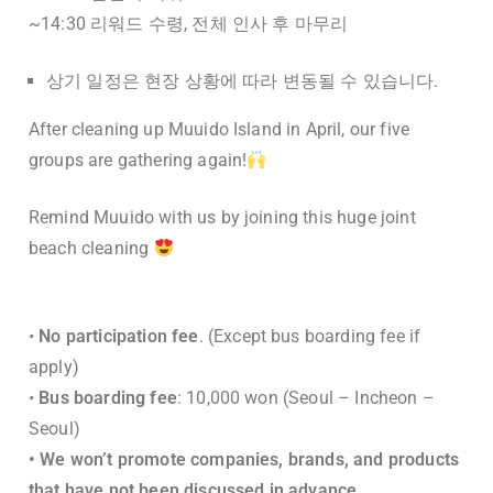
~14:30 리워드 수령, 전체 인사 후 마무리
상기 일정은 현장 상황에 따라 변동될 수 있습니다.
After cleaning up Muuido Island in April, our five
groups are gathering again!
Remind Muuido with us by joining this huge joint
beach cleaning
•
No participation fee
. (Except bus boarding fee if
apply)
•
Bus boarding fee
: 10,000 won (Seoul – Incheon –
Seoul)
• We won’t promote companies, brands, and products
that have not been discussed in advance.